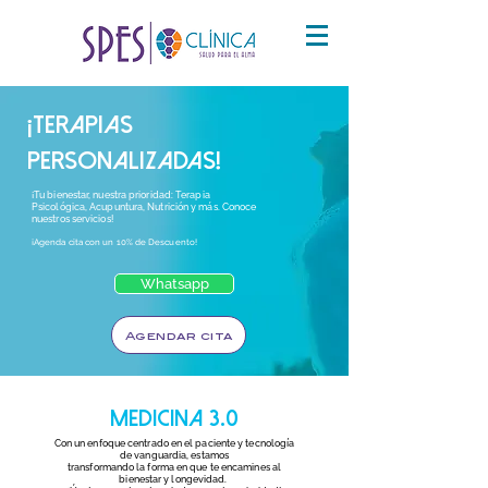
¡Terapias
personalizadas!
¡Tu bienestar, nuestra prioridad: Terapia
Psicológica, Acupuntura, Nutrición y más. Conoce
nuestros servicios!
¡Agenda cita con un 10% de Descuento!
Whatsapp
Agendar cita
Medicina 3.0
Con un enfoque centrado en el paciente y tecnología
de vanguardia, estamos
transformando la forma en que te encamines al
bienestar y longevidad.